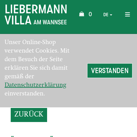
0
DE
Unser Online-Shop
verwendet Cookies. Mit
dem Besuch der Seite
erklären Sie sich damit
VERSTANDEN
gemäß der
Datenschutzerklärung
einverstanden.
ZURÜCK