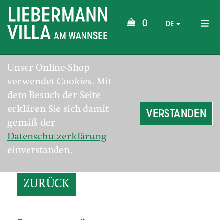
0
DE
Unser Online-Shop
verwendet Cookies. Mit
dem Besuch der Seite
erklären Sie sich damit
VERSTANDEN
gemäß der
Datenschutzerklärung
einverstanden.
ZURÜCK